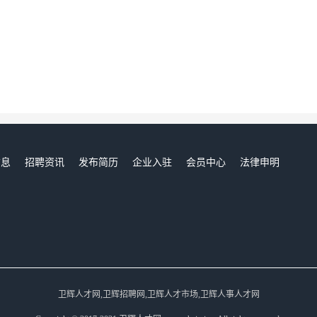
信息
招聘资讯
发布简历
企业入驻
会员中心
法律申明
们
卫辉人才网,卫辉招聘网,卫辉人才市场,卫辉人事人才网