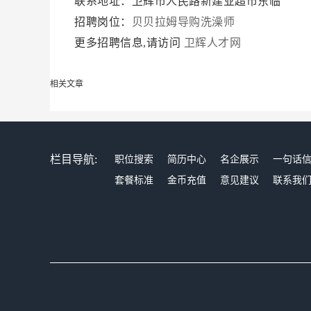
联系地址：卫辉市人民路新建业超市东临
招聘岗位：
贝贝拉姆导购洗澡师
更多招聘信息,请访问
卫辉人才网
相关文章
栏目导航:
职位搜索
简历中心
名企展示
一句话
套餐标准
金币充值
意见建议
联系我