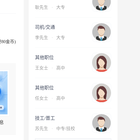
耿先生
·
大专
司机/交通
李先生
·
大专
80金币)
其他职位
王女士
·
高中
其他职位
任女士
·
高中
技工/普工
息
苏先生
·
中专/技校