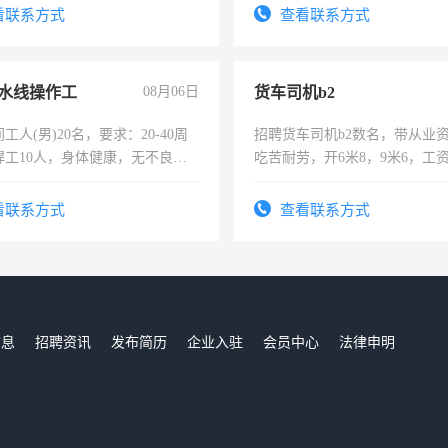
太太等。
看联系方式
查看联系方式
水线操作工
08月06日
货车司机b2
工人(男)20名，要求：20-40周
招聘货车司机b2数名，带从业
焊工10人，身体健康，无不良嗜
吃苦耐劳，开6米8，9米6，工
：4500-7000元，标准八人间住
费发放劳保用品，两班倒，每月
看联系方式
查看联系方式
时发放工资，工作时间10小时
信息
招聘资讯
发布简历
企业入驻
会员中心
法律申明
们