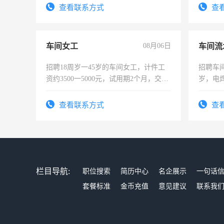
录，客服要求45岁以下高中以上文化，
查看联系方式
查
懂电脑工作认真，性格开朗有良好沟通
能力，工程，懂水电维修。
车间女工
08月06日
车间流
招聘18周岁一45岁的车间女工，计件工
招聘车间
资约3500一5000元，试用期2个月，交五
岁，电
险，有年薪假，年底福利
好。薪资
宿，免
查看联系方式
查
25号准
栏目导航:
职位搜索
简历中心
名企展示
一句话
套餐标准
金币充值
意见建议
联系我