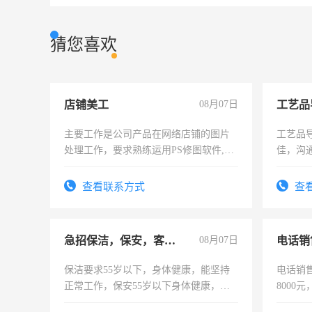
猜您喜欢
店铺美工
08月07日
工艺品
主要工作是公司产品在网络店铺的图片
工艺品导
处理工作，要求熟练运用PS修图软件,工
佳，沟
作时间每天8小时，待遇优厚。
上进心
查看联系方式
查
急招保洁，保安，客服，工程
08月07日
电话销
保洁要求55岁以下，身体健康，能坚持
电话销售
正常工作，保安55岁以下身体健康，有
8000
责任心形象端庄，遵纪守法，无犯罪记