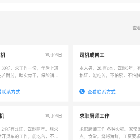
查
司机
08月06日
司机或普工
，30岁，求工作一份，年后上班
本人男，28.有c本，驾龄5年，
吃苦耐劳，踏实肯干，保险销售
格证，能吃苦，不怕累，不怕
实，需求稳定工作一份，保险
看联系方式
查看联系方式
机
08月06日
求职厨师工作
24岁有c1证，驾龄两年。想求
求职厨师工作 各种火锅。家常
后开货车的工作，能吃苦，不怕
点。食堂。烧烤海鲜，工资要求6