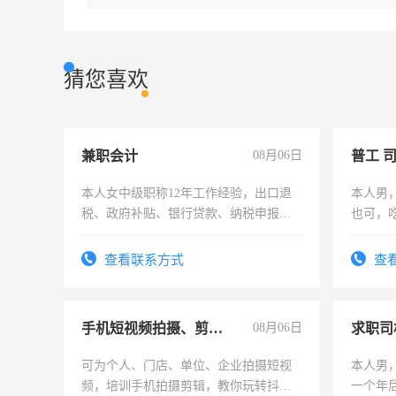
猜您喜欢
兼职会计
08月06日
普工 
本人女中级职称12年工作经验，出口退
本人男
税、政府补贴、银行贷款、纳税申报、
也可，
为各类公司策划，设建新账，理乱账业
勿扰
务，财务咨询等业务。欲求兼职会计工
查看联系方式
查
作
手机短视频拍摄、剪辑、抖音快手
08月06日
求职司
可为个人、门店、单位、企业拍摄短视
本人男，
频，培训手机拍摄剪辑，教你玩转抖音
一个年