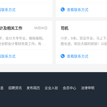
上
看联系方式
查看联系方式
计及相关工作
08月06日
司机
7岁，会计大专毕业，做账报税。
35岁，B本。双证齐全，马上下
份全职会计等财务类工作。有会
跑长途，和拉大超的经验！以
六，渣土车
看联系方式
查看联系方式
信息
招聘资讯
发布简历
企业入驻
会员中心
法律申明
们