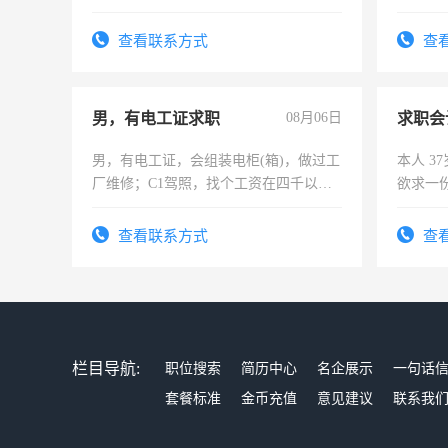
可为个人、门店、单位、企业拍摄短视
加班。
频，培训手机拍摄剪辑，教你玩转抖
查看联系方式
查
音！你也可以成为拍摄达人！你也可以
成为拍摄达人！
男，有电工证求职
08月06日
求职会
男，有电工证，会组装电柜(箱)，做过工
本人 3
厂维修；C1驾照，找个工资在四千以
欲求一
上，枣强县以外需要有住宿，保险勿扰
计证
电话
查看联系方式
查
栏目导航:
职位搜索
简历中心
名企展示
一句话
套餐标准
金币充值
意见建议
联系我