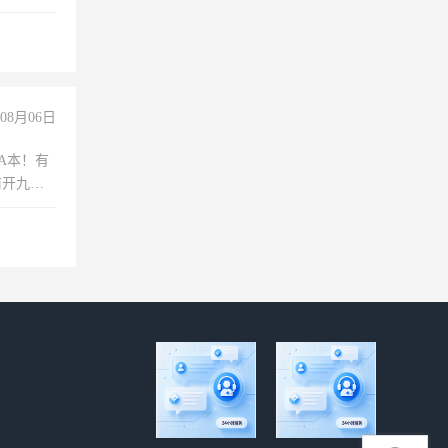
08月06日
A本！有
前开九米